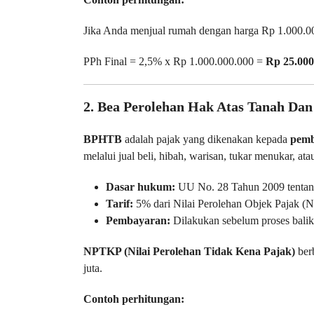
Jika Anda menjual rumah dengan harga Rp 1.000.0
PPh Final = 2,5% x Rp 1.000.000.000 =
Rp 25.000
2. Bea Perolehan Hak Atas Tanah D
BPHTB
adalah pajak yang dikenakan kepada
pemb
melalui jual beli, hibah, warisan, tukar menukar, ata
Dasar hukum:
UU No. 28 Tahun 2009 tentang
Tarif:
5% dari Nilai Perolehan Objek Pajak (
Pembayaran:
Dilakukan sebelum proses balik
NPTKP (Nilai Perolehan Tidak Kena Pajak)
berb
juta.
Contoh perhitungan: