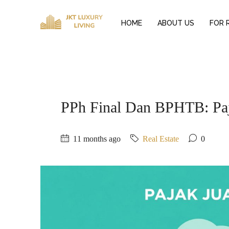
HOME
ABOUT US
FOR 
PPh Final Dan BPHTB: Paj
11 months ago
Real Estate
0