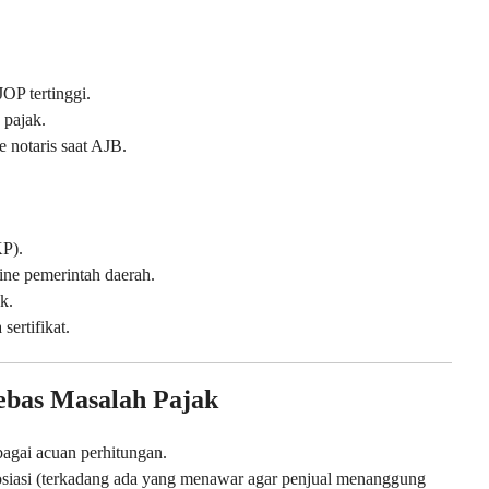
JOP tertinggi.
 pajak.
 notaris saat AJB.
KP).
ine pemerintah daerah.
k.
ertifikat.
Bebas Masalah Pajak
agai acuan perhitungan.
osiasi (terkadang ada yang menawar agar penjual menanggung